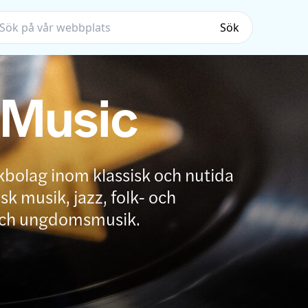
Sök
 Music
kbolag inom klassisk och nutida
k musik, jazz, folk- och
och ungdomsmusik.