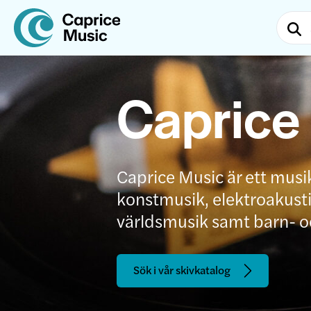
Caprice
Caprice Music är ett musi
konstmusik, elektroakustis
världsmusik samt barn- 
Sök i vår skivkatalog