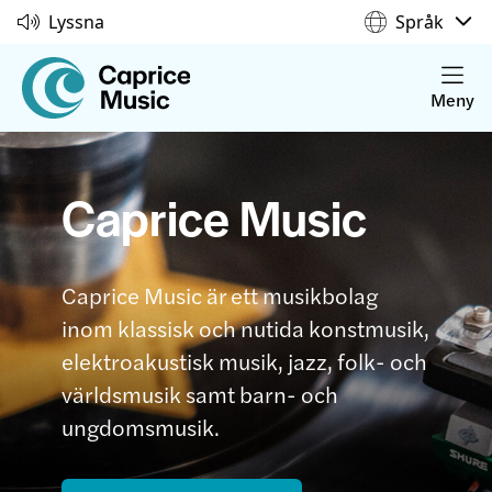
Lyssna
Språk
Meny
Caprice Music
Caprice Music är ett musikbolag
inom klassisk och nutida konstmusik,
elektroakustisk musik, jazz, folk- och
världsmusik samt barn- och
ungdomsmusik.