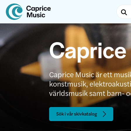
Caprice
Caprice Music är ett musi
konstmusik, elektroakustis
världsmusik samt barn- 
Sök i vår skivkatalog