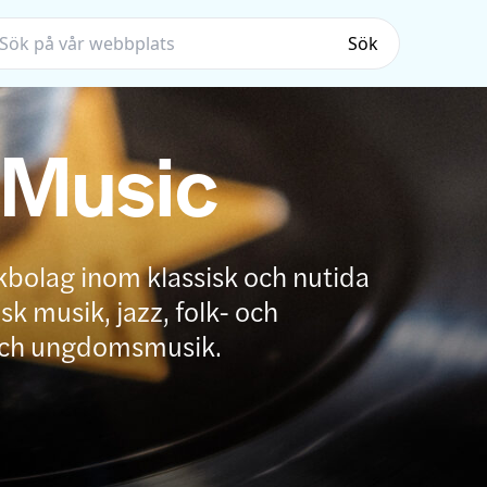
Sök
 Music
kbolag inom klassisk och nutida
k musik, jazz, folk- och
och ungdomsmusik.