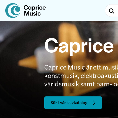
Caprice
Caprice Music är ett musi
konstmusik, elektroakustis
världsmusik samt barn- 
Sök i vår skivkatalog