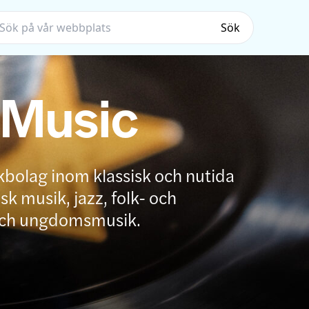
Sök
 Music
kbolag inom klassisk och nutida
k musik, jazz, folk- och
och ungdomsmusik.