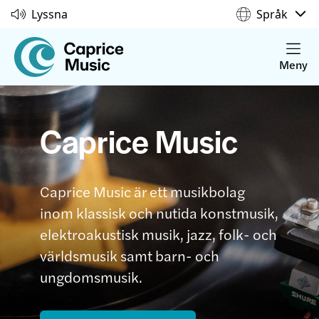
Lyssna
Språk
Meny
Caprice Music
Caprice Music är ett musikbolag
inom klassisk och nutida konstmusik,
elektroakustisk musik, jazz, folk- och
världsmusik samt barn- och
ungdomsmusik.