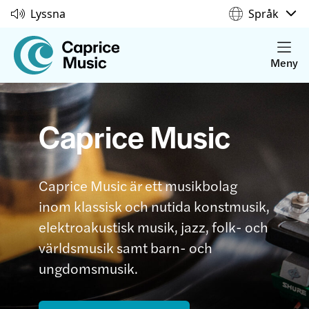
Lyssna
Språk
Meny
Caprice Music
Caprice Music är ett musikbolag
inom klassisk och nutida konstmusik,
elektroakustisk musik, jazz, folk- och
världsmusik samt barn- och
ungdomsmusik.