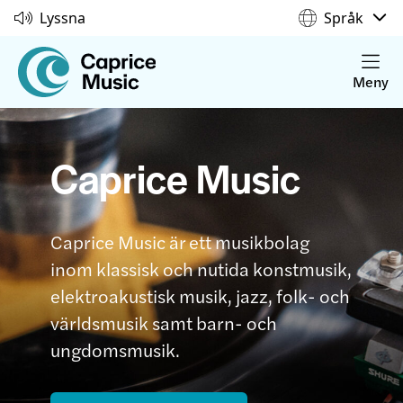
Lyssna
Språk
Meny
Caprice Music
Caprice Music är ett musikbolag
inom klassisk och nutida konstmusik,
elektroakustisk musik, jazz, folk- och
världsmusik samt barn- och
ungdomsmusik.