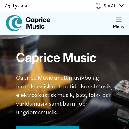
Lyssna
Språk
Meny
Caprice Music
Caprice Music är ett musikbolag
inom klassisk och nutida konstmusik,
elektroakustisk musik, jazz, folk- och
världsmusik samt barn- och
ungdomsmusik.