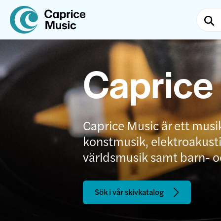
Caprice
Caprice Music är ett musi
konstmusik, elektroakustis
världsmusik samt barn- 
Sök i vår skivkatalog