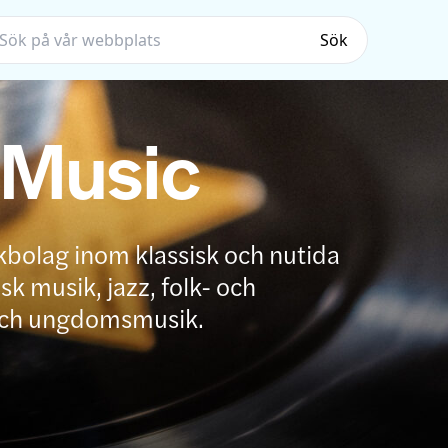
Sök
 Music
kbolag inom klassisk och nutida
k musik, jazz, folk- och
och ungdomsmusik.