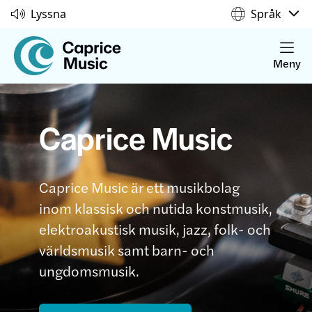
Lyssna
Språk
Meny
Caprice Music
Caprice Music är ett musikbolag
inom klassisk och nutida konstmusik,
elektroakustisk musik, jazz, folk- och
världsmusik samt barn- och
ungdomsmusik.