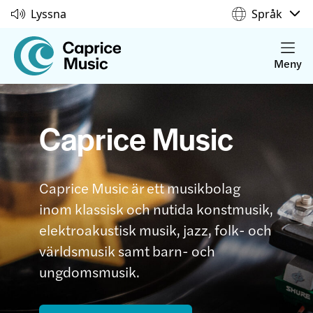
Lyssna
Språk
Meny
Caprice Music
Caprice Music är ett musikbolag
inom klassisk och nutida konstmusik,
elektroakustisk musik, jazz, folk- och
världsmusik samt barn- och
ungdomsmusik.