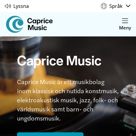
Lyssna
Språk
Meny
Caprice Music
Caprice Music är ett musikbolag
inom klassisk och nutida konstmusik,
elektroakustisk musik, jazz, folk- och
världsmusik samt barn- och
ungdomsmusik.