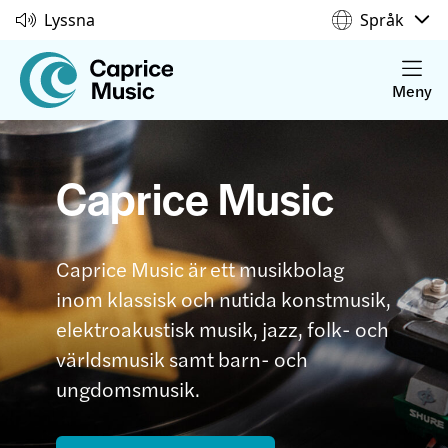
Lyssna
Språk
Meny
Caprice Music
Caprice Music är ett musikbolag
inom klassisk och nutida konstmusik,
elektroakustisk musik, jazz, folk- och
världsmusik samt barn- och
ungdomsmusik.