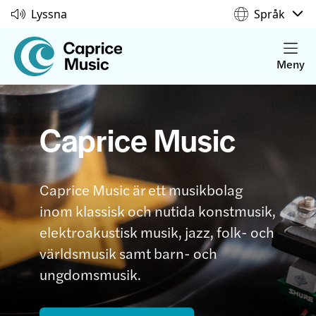
Lyssna
Språk
Meny
Caprice Music
Caprice Music är ett musikbolag
inom klassisk och nutida konstmusik,
elektroakustisk musik, jazz, folk- och
världsmusik samt barn- och
ungdomsmusik.