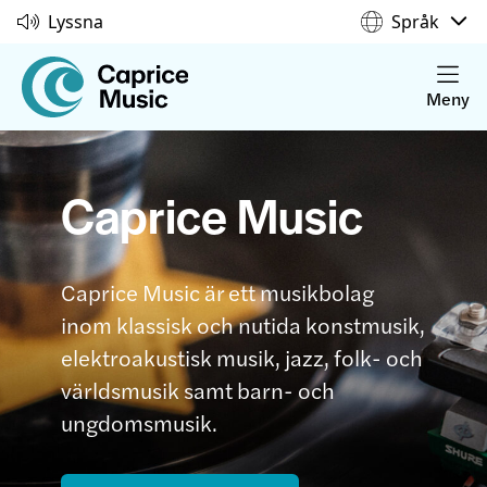
Lyssna
Språk
Meny
Caprice Music
Caprice Music är ett musikbolag
inom klassisk och nutida konstmusik,
elektroakustisk musik, jazz, folk- och
världsmusik samt barn- och
ungdomsmusik.