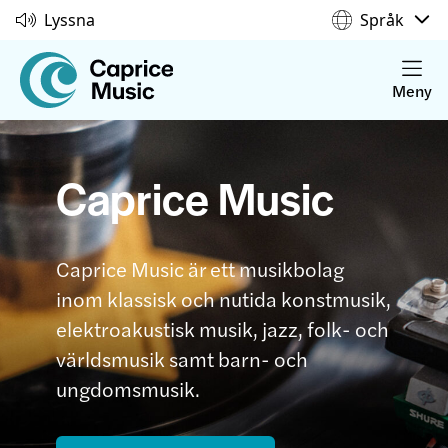
Lyssna
Språk
Meny
Caprice Music
Caprice Music är ett musikbolag
inom klassisk och nutida konstmusik,
elektroakustisk musik, jazz, folk- och
världsmusik samt barn- och
ungdomsmusik.