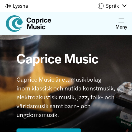
Lyssna
Språk
Meny
Caprice Music
Caprice Music är ett musikbolag
inom klassisk och nutida konstmusik,
elektroakustisk musik, jazz, folk- och
världsmusik samt barn- och
ungdomsmusik.