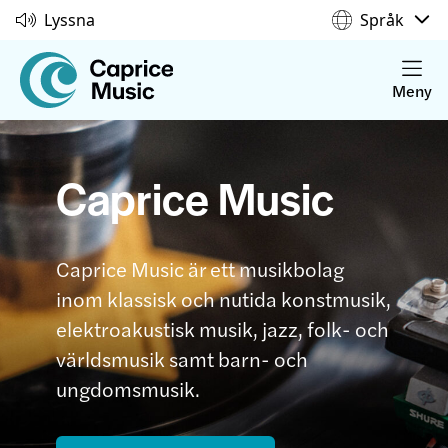
Lyssna
Språk
Meny
Caprice Music
Caprice Music är ett musikbolag
inom klassisk och nutida konstmusik,
elektroakustisk musik, jazz, folk- och
världsmusik samt barn- och
ungdomsmusik.