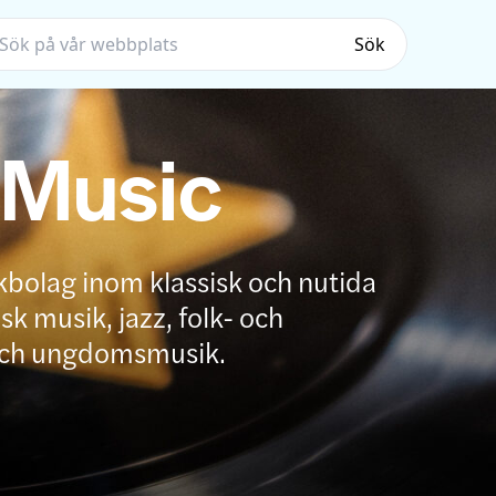
Sök
 Music
kbolag inom klassisk och nutida
k musik, jazz, folk- och
och ungdomsmusik.