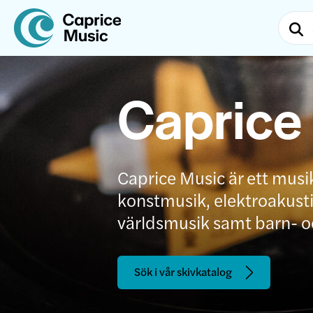
Caprice
Caprice Music är ett musi
konstmusik, elektroakustis
världsmusik samt barn- 
Sök i vår skivkatalog