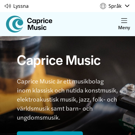
Lyssna
Språk
Meny
Caprice Music
Caprice Music är ett musikbolag
inom klassisk och nutida konstmusik,
elektroakustisk musik, jazz, folk- och
världsmusik samt barn- och
ungdomsmusik.