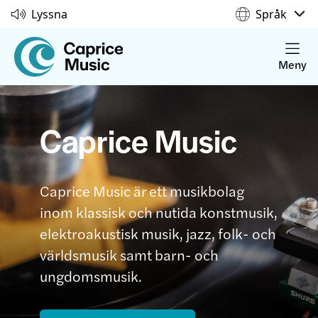
Lyssna
Språk
Meny
Caprice Music
Caprice Music är ett musikbolag
inom klassisk och nutida konstmusik,
elektroakustisk musik, jazz, folk- och
världsmusik samt barn- och
ungdomsmusik.