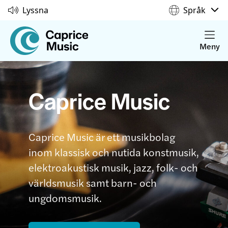
Lyssna
Språk
Meny
Caprice Music
Caprice Music är ett musikbolag
inom klassisk och nutida konstmusik,
elektroakustisk musik, jazz, folk- och
världsmusik samt barn- och
ungdomsmusik.