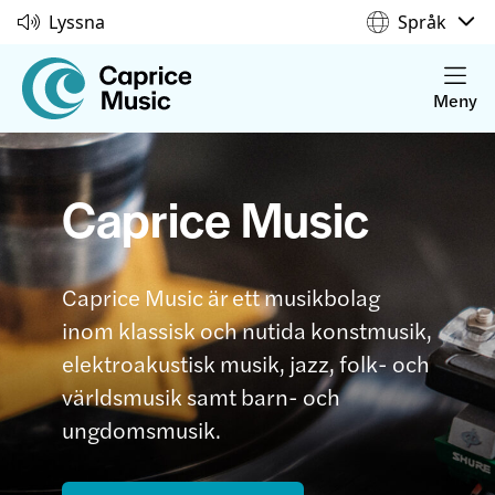
Lyssna
Språk
Meny
Caprice Music
Caprice Music är ett musikbolag
inom klassisk och nutida konstmusik,
elektroakustisk musik, jazz, folk- och
världsmusik samt barn- och
ungdomsmusik.