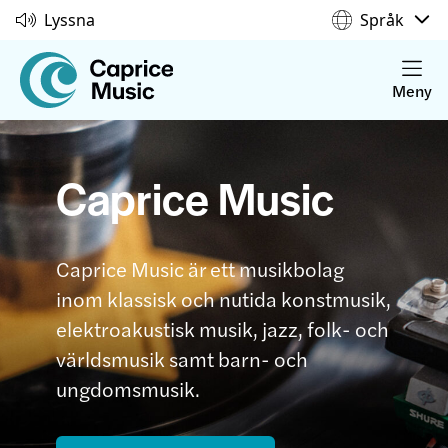
Lyssna
Språk
Meny
Caprice Music
Caprice Music är ett musikbolag
inom klassisk och nutida konstmusik,
elektroakustisk musik, jazz, folk- och
världsmusik samt barn- och
ungdomsmusik.