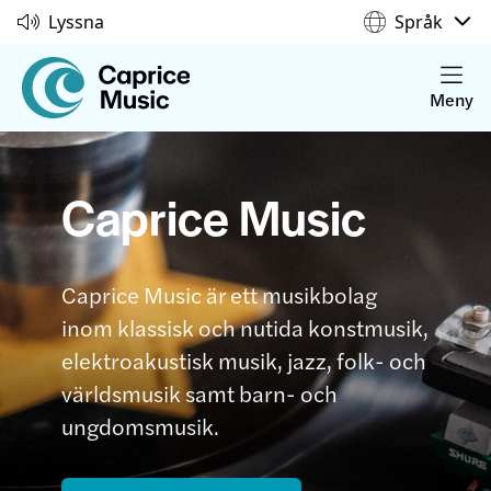
Lyssna
Språk
Meny
Caprice Music
Caprice Music är ett musikbolag
inom klassisk och nutida konstmusik,
elektroakustisk musik, jazz, folk- och
världsmusik samt barn- och
ungdomsmusik.