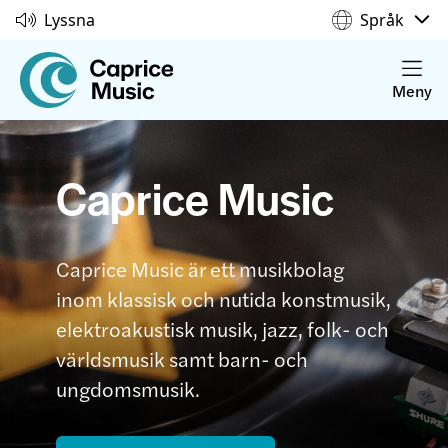
Lyssna
Språk
Meny
Caprice Music
Caprice Music är ett musikbolag
inom klassisk och nutida konstmusik,
elektroakustisk musik, jazz, folk- och
världsmusik samt barn- och
ungdomsmusik.