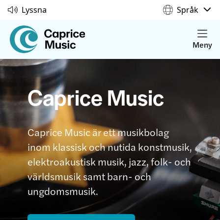
Lyssna
Språk
Meny
Caprice Music
Caprice Music är ett musikbolag
inom klassisk och nutida konstmusik,
elektroakustisk musik, jazz, folk- och
världsmusik samt barn- och
ungdomsmusik.