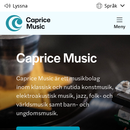
Lyssna
Språk
Meny
Caprice Music
Caprice Music är ett musikbolag
inom klassisk och nutida konstmusik,
elektroakustisk musik, jazz, folk- och
världsmusik samt barn- och
ungdomsmusik.