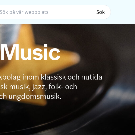
Sök
 Music
kbolag inom klassisk och nutida
k musik, jazz, folk- och
och ungdomsmusik.