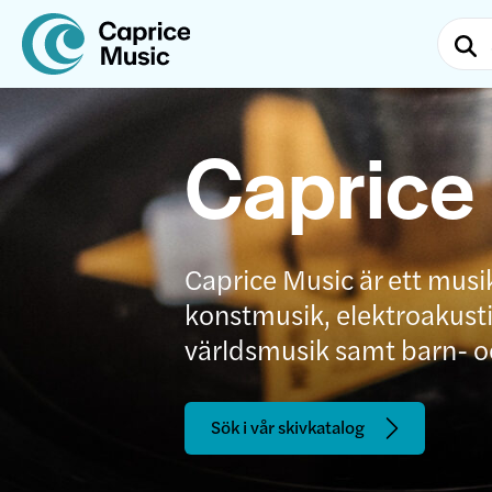
Caprice
Caprice Music är ett musi
konstmusik, elektroakustis
världsmusik samt barn- 
Sök i vår skivkatalog