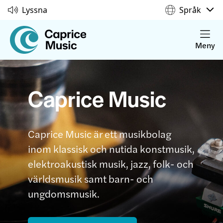
Lyssna
Språk
Meny
Caprice Music
Caprice Music är ett musikbolag
inom klassisk och nutida konstmusik,
elektroakustisk musik, jazz, folk- och
världsmusik samt barn- och
ungdomsmusik.