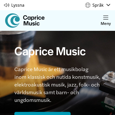
Lyssna
Språk
Meny
Caprice Music
Caprice Music är ett musikbolag
inom klassisk och nutida konstmusik,
elektroakustisk musik, jazz, folk- och
världsmusik samt barn- och
ungdomsmusik.