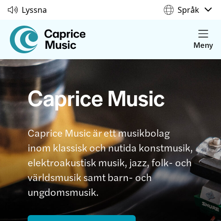
Lyssna
Språk
Meny
Caprice Music
Caprice Music är ett musikbolag
inom klassisk och nutida konstmusik,
elektroakustisk musik, jazz, folk- och
världsmusik samt barn- och
ungdomsmusik.