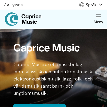
Lyssna
Språk
Meny
Caprice Music
Caprice Music är ett musikbolag
inom klassisk och nutida konstmusik,
elektroakustisk musik, jazz, folk- och
världsmusik samt barn- och
ungdomsmusik.