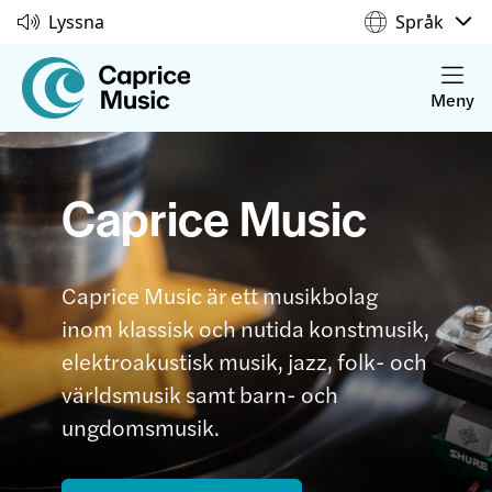
Lyssna
Språk
Meny
Caprice Music
Caprice Music är ett musikbolag
inom klassisk och nutida konstmusik,
elektroakustisk musik, jazz, folk- och
världsmusik samt barn- och
ungdomsmusik.