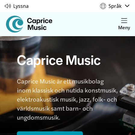
Lyssna
Språk
Meny
Caprice Music
Caprice Music är ett musikbolag
inom klassisk och nutida konstmusik,
elektroakustisk musik, jazz, folk- och
världsmusik samt barn- och
ungdomsmusik.