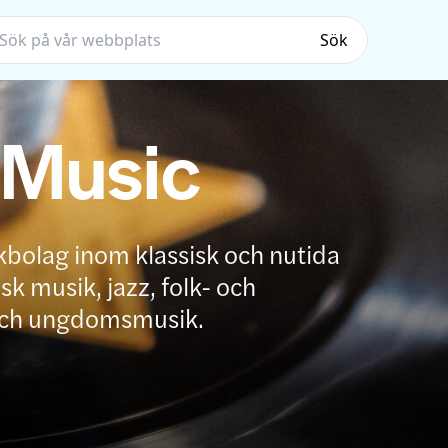
Sök
 Music
kbolag inom klassisk och nutida
k musik, jazz, folk- och
och ungdomsmusik.