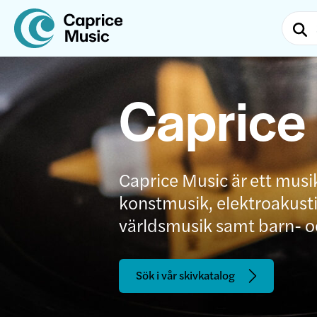
Caprice
Caprice Music är ett musi
konstmusik, elektroakustis
världsmusik samt barn- 
Sök i vår skivkatalog