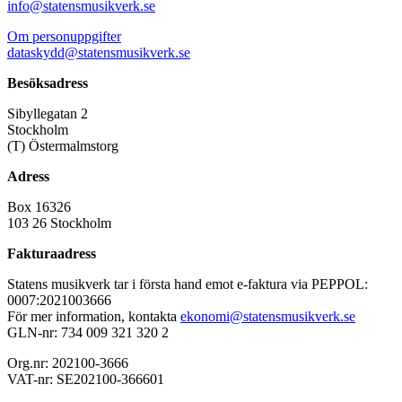
info@statensmusikverk.se
Om personuppgifter
dataskydd@statensmusikverk.se
Besöksadress
Sibyllegatan 2
Stockholm
(T) Östermalmstorg
Adress
Box 16326
103 26 Stockholm
Fakturaadress
Statens musikverk tar i första hand emot e-faktura via PEPPOL:
0007:2021003666
För mer information, kontakta
ekonomi@statensmusikverk.se
GLN-nr: 734 009 321 320 2
Org.nr: 202100-3666
VAT-nr: SE202100-366601