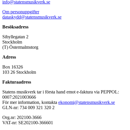
info@statensmusikverk.se
Om personuppgifter
dataskydd@statensmusikverk.se
Besöksadress
Sibyllegatan 2
Stockholm
(T) Östermalmstorg
Adress
Box 16326
103 26 Stockholm
Fakturaadress
Statens musikverk tar i första hand emot e-faktura via PEPPOL:
0007:2021003666
För mer information, kontakta
ekonomi@statensmusikverk.se
GLN-nr: 734 009 321 320 2
Org.nr: 202100-3666
VAT-nr: SE202100-366601