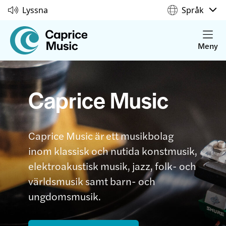
Lyssna
Språk
Meny
Caprice Music
Caprice Music är ett musikbolag
inom klassisk och nutida konstmusik,
elektroakustisk musik, jazz, folk- och
världsmusik samt barn- och
ungdomsmusik.