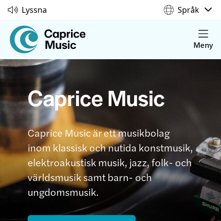
Lyssna
Språk
Meny
Caprice Music
Caprice Music är ett musikbolag
inom klassisk och nutida konstmusik,
elektroakustisk musik, jazz, folk- och
världsmusik samt barn- och
ungdomsmusik.