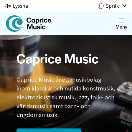
Lyssna
Språk
Meny
Caprice Music
Caprice Music är ett musikbolag
inom klassisk och nutida konstmusik,
elektroakustisk musik, jazz, folk- och
världsmusik samt barn- och
ungdomsmusik.