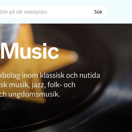
Sök
 Music
kbolag inom klassisk och nutida
k musik, jazz, folk- och
och ungdomsmusik.