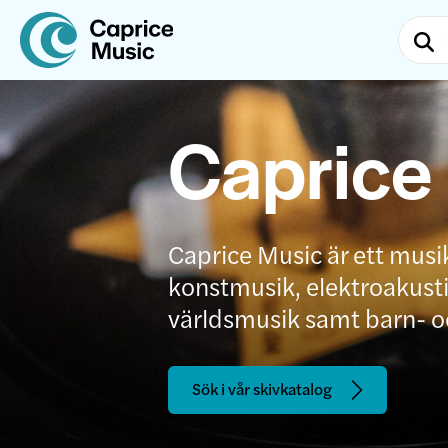
Caprice
Caprice Music är ett musi
konstmusik, elektroakustis
världsmusik samt barn- 
Sök i vår skivkatalog