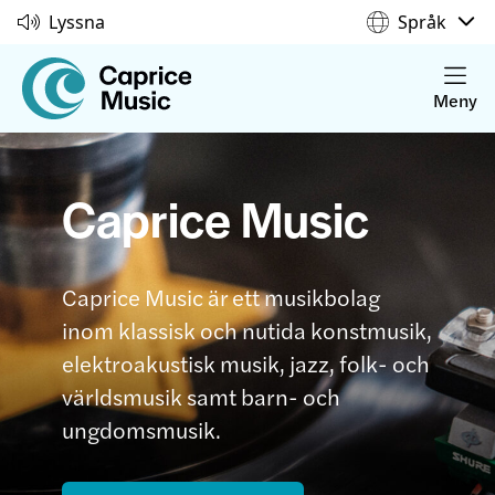
Lyssna
Språk
Meny
Caprice Music
Caprice Music är ett musikbolag
inom klassisk och nutida konstmusik,
elektroakustisk musik, jazz, folk- och
världsmusik samt barn- och
ungdomsmusik.