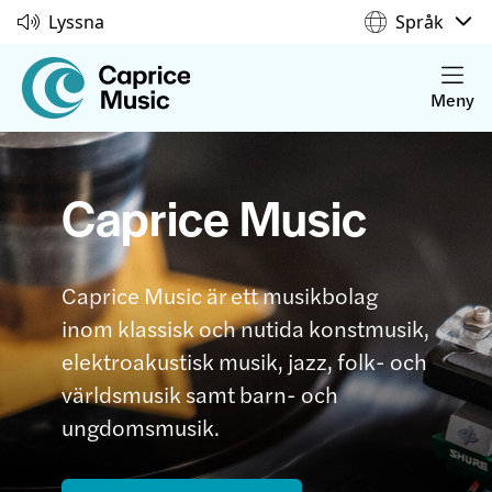
Lyssna
Språk
Meny
Caprice Music
Caprice Music är ett musikbolag
inom klassisk och nutida konstmusik,
elektroakustisk musik, jazz, folk- och
världsmusik samt barn- och
ungdomsmusik.