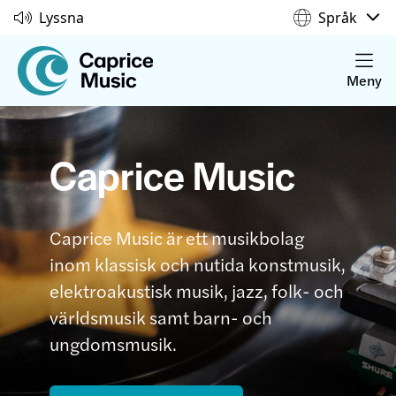
Lyssna
Språk
Meny
Caprice Music
Caprice Music är ett musikbolag
inom klassisk och nutida konstmusik,
elektroakustisk musik, jazz, folk- och
världsmusik samt barn- och
ungdomsmusik.