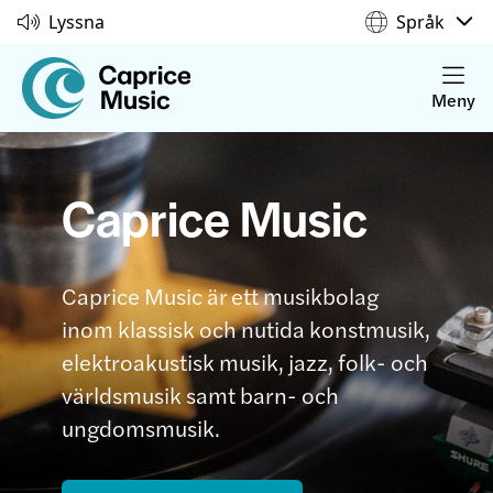
Lyssna
Språk
Meny
Caprice Music
Caprice Music är ett musikbolag
inom klassisk och nutida konstmusik,
elektroakustisk musik, jazz, folk- och
världsmusik samt barn- och
ungdomsmusik.