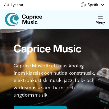
Lyssna
Språk
Meny
Caprice Music
Caprice Music är ett musikbolag
inom klassisk och nutida konstmusik,
elektroakustisk musik, jazz, folk- och
världsmusik samt barn- och
ungdomsmusik.