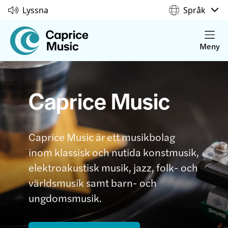
Lyssna
Språk
Meny
Caprice Music
Caprice Music är ett musikbolag
inom klassisk och nutida konstmusik,
elektroakustisk musik, jazz, folk- och
världsmusik samt barn- och
ungdomsmusik.