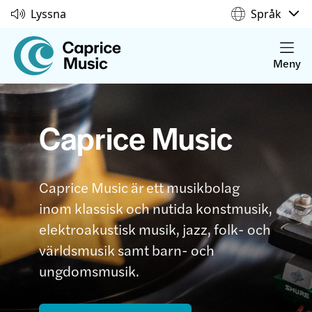
Lyssna
Språk
Meny
Caprice Music
Caprice Music är ett musikbolag
inom klassisk och nutida konstmusik,
elektroakustisk musik, jazz, folk- och
världsmusik samt barn- och
ungdomsmusik.