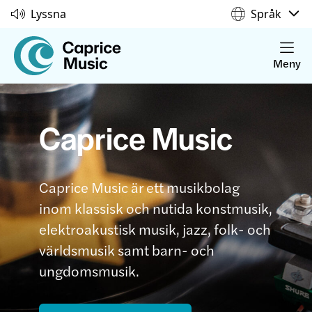
Lyssna
Språk
Meny
Caprice Music
Caprice Music är ett musikbolag
inom klassisk och nutida konstmusik,
elektroakustisk musik, jazz, folk- och
världsmusik samt barn- och
ungdomsmusik.